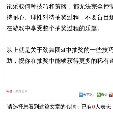
论采取何种技巧和策略，都无法完全控
持耐心、理性对待抽奖过程，不要盲目
在游戏中享受整个抽奖过程的乐趣。
以上就是关于劲舞团sf中抽奖的一些技
助，祝你在抽奖中能够获得更多的稀有
标签：
劲舞团sf
分享到：
微信
请选择您看到这篇文章的心情：已有
0
人表态