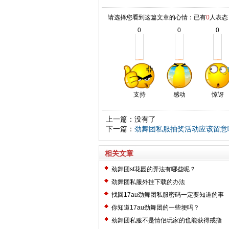
请选择您看到这篇文章的心情：已有
0
人表态
0
0
0
支持
感动
惊讶
上一篇：没有了
下一篇：
劲舞团私服抽奖活动应该留意
相关文章
劲舞团sf花园的弄法有哪些呢？
劲舞团私服外挂下载的办法
找回17au劲舞团私服密码一定要知道的事
你知道17au劲舞团的一些埂吗？
劲舞团私服不是情侣玩家的也能获得戒指