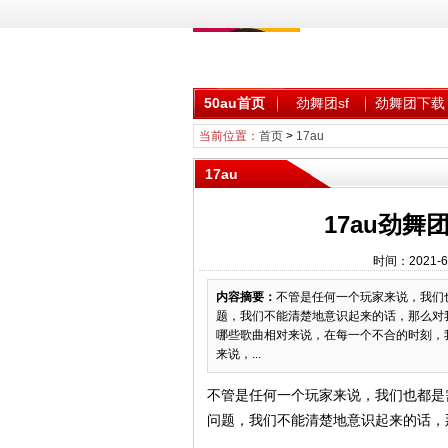
50au首页
劲舞团sf
劲舞团下载
当前位置：
首页
>
17au
17au
17au劲
时间：2021-6
内容摘要：
不管是任何一个玩家来说，我们
题，我们不能清楚地意识起来的话，那么对
哪些歌曲相对来说，在每一个不合的时刻，
来说，...
不管是任何一个玩家来说，我们也都是
问题，我们不能清楚地意识起来的话，