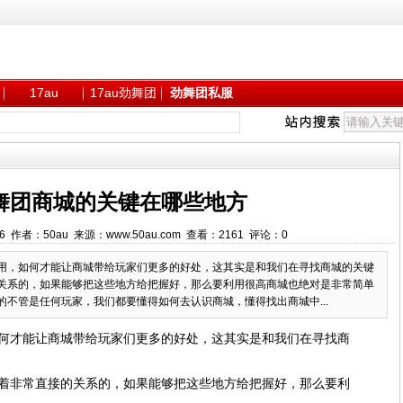
17au
17au劲舞团
劲舞团私服
舞团商城的关键在哪些地方
7:46 作者：50au 来源：www.50au.com 查看：
2161
评论：
0
用，如何才能让商城带给玩家们更多的好处，这其实是和我们在寻找商城的关键
关系的，如果能够把这些地方给把握好，那么要利用很高商城也绝对是非常简单
不管是任何玩家，我们都要懂得如何去认识商城，懂得找出商城中...
何才能让商城带给玩家们更多的好处，这其实是和我们在寻找商
着非常直接的关系的，如果能够把这些地方给把握好，那么要利