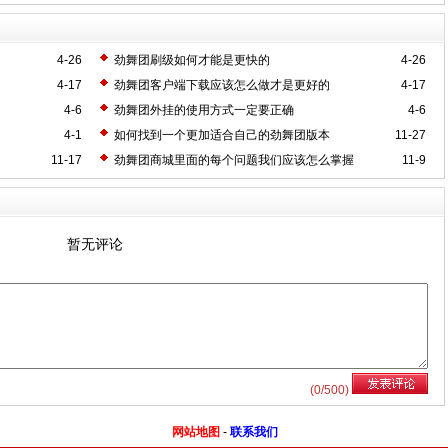
4-26
劲舞团刷级如何才能是更快的
4-26
4-17
劲舞团客户端下载应该怎么做才是更好的
4-17
4-6
劲舞团外挂的使用方式一定要正确
4-6
4-1
如何找到一个更加适合自己的劲舞团版本
11-27
11-17
劲舞团商城里面的每个问题我们应该怎么掌握
11-9
暂无评论
(
0
/500)
网站地图
-
联系我们