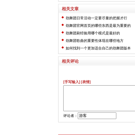
相关文章
劲舞团日常活动一定要尽量的把握才行
劲舞团官网首页的哪些东西是最为重要的
劲舞团刷经验用哪个模式是最好的
劲舞团歌曲的重要性体现在哪些地方
如何找到一个更加适合自己的劲舞团版本
相关评论
[手写输入]
[表情]
评论者：