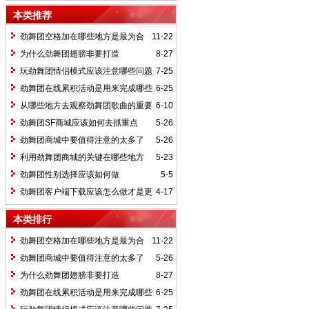
求搜索玩家
本类推荐
劲舞团空格加在哪些地方是最为合
11-22
适的
为什么劲舞团翅膀非要打造
8-27
玩劲舞团情侣模式应该注意哪些问题
7-25
劲舞团在线累积活动是用来完成哪些
6-25
的
从哪些地方去观察劲舞团歌曲的重要
6-10
性
劲舞团SF商城应该如何去抓重点
5-26
劲舞团商城中要值得注意的太多了
5-26
利用劲舞团商城的关键在哪些地方
5-23
劲舞团性别选择应该如何做
5-5
劲舞团客户端下载应该怎么做才是更
4-17
好的
本类排行
劲舞团空格加在哪些地方是最为合
11-22
适的
劲舞团商城中要值得注意的太多了
5-26
为什么劲舞团翅膀非要打造
8-27
劲舞团在线累积活动是用来完成哪些
6-25