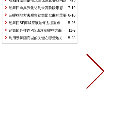
的
玩劲舞团情侣模式应该注意哪些问题
7-25
劲舞团道具强化达到最高阶段形态
7-19
从哪些地方去观察劲舞团歌曲的重要
6-10
性
劲舞团SF商城应该如何去抓重点
5-26
劲舞团外挂连P应该注意哪些方面
11-9
利用劲舞团商城的关键在哪些地方
5-23