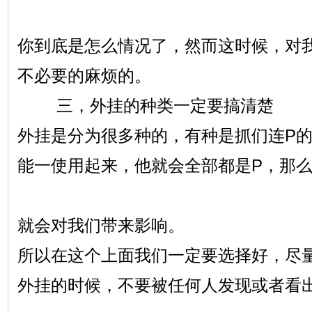
你到底是怎么情况了，然而这时候，对
不必要的麻烦的。
三，外挂的种类一定要搞清楚
外挂是分为很多种的，有种是抓们连P
能一使用起来，他就会全部都是P，那
就会对我们带来影响。
所以在这个上面我们一定要选择好，尽
外挂的时候，不要被任何人发现或者看