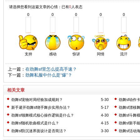
请选择您看到这篇文章的心情：已有
0
人表态
0
0
0
0
0
支持
感动
惊讶
同情
流汗
上一篇：
在劲舞sf里怎么提高手速？
下一篇：
劲舞私服中什么是“爆”？
相关文章
劲舞sf宠物对局经验加成规则？
5-30
劲舞sf动作
新手避开劲舞sf绕手舞步实用办法？
5-17
劲舞sf漂移
劲舞sf领舞模式核心操作逻辑是什么？
4-30
劲舞sf斗舞
劲舞sf随机歌曲模式是什么？
4-15
劲舞sf新手
劲舞sf防沉迷界面设计是否简洁？
3-30
劲舞sf活动