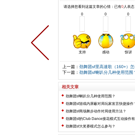
请选择您看到这篇文章的心情：已有
0
人表态
0
0
0
支持
感动
惊讶
上一篇：
劲舞团sf里高速歌（160+）
下一篇：
劲舞团sf喇叭分几种使用范围
相关文章
劲舞团sf喇叭分几种使用范围？
劲舞团sf游戏内屏蔽对局玩家发言快捷操作
劲舞团sf商场舞步动作对局使用方法？
劲舞团sf的Club Dance接花模式互动操作
劲舞团sf大奖赛模式怎么参与？