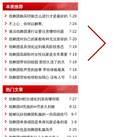
操作节奏？
本类推荐
劲舞团购买经验怎么进行才是最好的
7-28
不上心，你何以解释。
7-24
激活劲舞团通行证要注意哪些问题
7-22
劲舞团对自己的家都有种无法形容的
7-20
亲切感
劲舞团道具强化达到最高阶段形态
7-19
劲舞团高跟鞋对女性玩家是非常重要
7-19
劲舞团带你回校园 那些久违了的天
7-18
真烂漫
劲舞团歌声里的故事 带你体验最真
7-18
的生活
劲舞团苦哈哈情歌知我心 没有人可
7-18
以替代
热门文章
劲舞团sf积分感化到底有哪些呢
7-27
劲舞团sf充值的m币多久到账
8-11
能够玩好劲舞团私服的一些高级技巧
9-7
劲舞团单身戒指是单身玩家必备的道
1-6
具
我曾经也是劲舞团私服高手
2-25