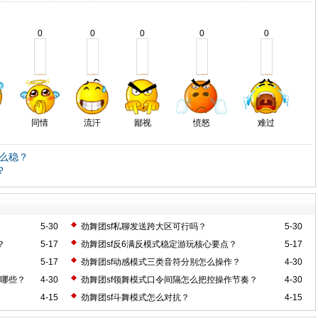
0
0
0
0
0
同情
流汗
鄙视
愤怒
难过
怎么稳？
？
5-30
劲舞团sf私聊发送跨大区可行吗？
5-30
？
5-17
劲舞团sf反6满反模式稳定游玩核心要点？
5-17
5-17
劲舞团sf动感模式三类音符分别怎么操作？
4-30
有哪些？
4-30
劲舞团sf领舞模式口令间隔怎么把控操作节奏？
4-30
4-15
劲舞团sf斗舞模式怎么对抗？
4-15