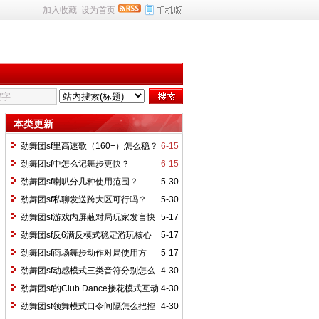
加入收藏
设为首页
本类更新
劲舞团sf里高速歌（160+）怎么稳？
6-15
劲舞团sf中怎么记舞步更快？
6-15
劲舞团sf喇叭分几种使用范围？
5-30
劲舞团sf私聊发送跨大区可行吗？
5-30
劲舞团sf游戏内屏蔽对局玩家发言快
5-17
捷操作？
劲舞团sf反6满反模式稳定游玩核心
5-17
要点？
劲舞团sf商场舞步动作对局使用方
5-17
法？
劲舞团sf动感模式三类音符分别怎么
4-30
操作？
劲舞团sf的Club Dance接花模式互动
4-30
操作有哪些？
劲舞团sf领舞模式口令间隔怎么把控
4-30