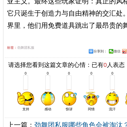
亚主义。最终这些玩家证明：真正的风
它只诞生于创造力与自由精神的交汇处
界里，他们用免费道具跳出了最昂贵的
标签：
劲舞团私服
分享到：
微信
请选择您看到这篇文章的心情：已有
0
人表态
0
0
0
0
0
支持
感动
惊讶
同情
流汗
上一篇：
劲舞团私服哪些角色会被淘汰