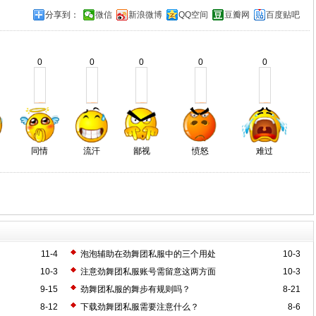
分享到：
微信
新浪微博
QQ空间
豆瓣网
百度贴吧
0
0
0
0
0
同情
流汗
鄙视
愤怒
难过
11-4
泡泡辅助在劲舞团私服中的三个用处
10-3
10-3
注意劲舞团私服账号需留意这两方面
10-3
9-15
劲舞团私服的舞步有规则吗？
8-21
8-12
下载劲舞团私服需要注意什么？
8-6