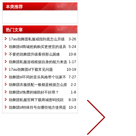
本类推荐
热门文章
17au劲舞团私服戒指到底怎么升级
3-26
劲舞团sf商城抢购购买更便宜的道具
5-24
不要把劲舞团升级看得那么困难
10-8
劲舞团私服游戏根据自身的能力来选
1-17
择
17au劲舞团sf下载常见问题
10-19
劲舞团sf不同的音乐风格带个玩家不
7-27
一样的感受
劲舞团衣服搭配一般都是根据怎么搭
2-2
配
劲舞团sf免费的辅助好不好用？
1-8
劲舞团私服官网下载商城密码找回
8-19
劲舞团sf特殊符号在哪些地方使用是
10-3
最好的