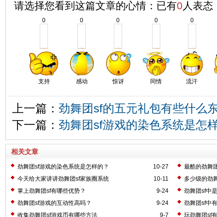
请选择您看到这篇文章的心情：已有
0
人表态
0
0
0
0
0
支持
感动
惊讶
同情
流汗
上一篇：
劲舞团sf的五元礼包有些什么
下一篇：
劲舞团sf游戏的染色系统是怎
相关文章
劲舞团sf游戏的染色系统是怎样的？
10-27
最酷的劲舞团
今天给大家讲讲劲舞团sf家族圈系统
10-11
多少级的劲舞
掌上劲舞团sf有哪些优势？
9-24
劲舞团sf中
劲舞团sf游戏的互动性高吗？
9-24
劲舞团sf中
收集劲舞团sf游戏币有哪些方法
9-7
玩劲舞团sf