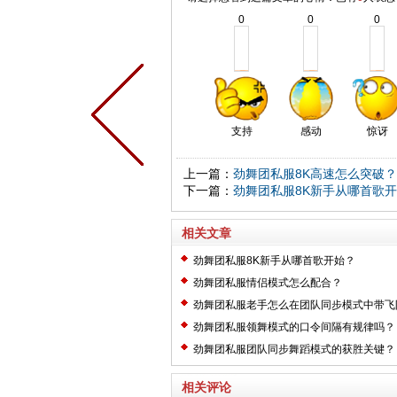
0
0
0
支持
感动
惊讶
上一篇：
劲舞团私服8K高速怎么突破？
下一篇：
劲舞团私服8K新手从哪首歌
相关文章
劲舞团私服8K新手从哪首歌开始？
劲舞团私服情侣模式怎么配合？
劲舞团私服老手怎么在团队同步模式中带飞
劲舞团私服领舞模式的口令间隔有规律吗？
劲舞团私服团队同步舞蹈模式的获胜关键？
相关评论