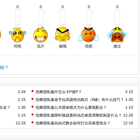
0
0
0
0
0
同情
流汗
鄙视
愤怒
难过
开始？
2-28
劲舞团私服中怎么卡P接P？
2-15
2-15
劲舞团私服老手玩高级情侣模式（8键）有什么技巧？
1-30
队友？
1-30
劲舞团私服公共团体模式为什么重视配合？
1-15
1-15
劲舞团私服限时挑战赛的动态难度调整机制是什么？
12-28
12-28
劲舞团私服自由式舞步如何打出高难度组合？
12-18