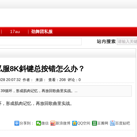
17au
劲舞团私服
私服8K斜键总按错怎么办？
/28 20:07:32 作者： 来源： 查看：
208
评论：
0
、39循环，形成肌肉记忆，再放回歌曲里实战。...
9循环，形成肌肉记忆，再放回歌曲里实战。
分享到：
微信
新浪微博
QQ空间
豆瓣网
百度贴吧