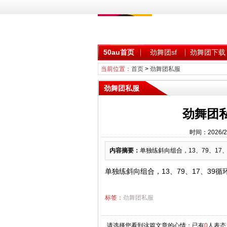
50au首页
劲舞团sf
劲舞团下载
当前位置：
首页
>
劲舞团私服
劲舞团私服
劲舞团
时间：2026/2
内容摘要：
单独练斜向组合，13、79、17
单独练斜向组合，13、79、17、3
标签：
劲舞团私服
请选择您看到这篇文章的心情：已有
0
人表态